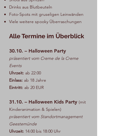
Drinks aus Blutbeuteln
Foto-Spots mit gruseligen Leinwänden
Viele weitere spooky Überraschungen
Alle Termine im Überblick
30.10. – Halloween Party
präsentiert vom Creme de la Creme
Events
Uhrzeit:
ab 22:00
Einlass:
ab 18 Jahre
Eintritt:
ab 20 EUR
31.10. – Halloween Kids Party
(mit
Kinderanimation & Spielen)
präsentiert vom Standortmanagement
Geestemünde
Uhrzeit:
14:00 bis 18:00 Uhr