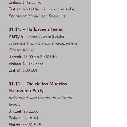
Einlass:
6–12 Jahre
Eintritt:
5,50 EUR (inkl. zwei Getränke)
Elternbereich auf den Balkonen
01.11. – Halloween Teens
Party
(mit Animation & Spielen)
präsentiert vom Standortmanagement
Geestemünde
Uhrzeit:
16:00 bis 21:30 Uhr
Einlass:
12–17 Jahre
Eintritt:
5,00 EUR
01.11. – Día de los Muertos
Halloween Party
präsentiert vom Creme de la Creme
Events
Uhrzeit:
ab 22:00
Einlass:
ab 18 Jahre
Eintritt:
ab 20 EUR