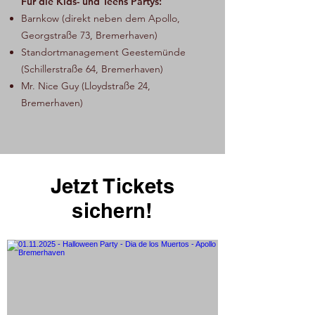
Für die Kids- und Teens Partys:
Barnkow (direkt neben dem Apollo,
Georgstraße 73, Bremerhaven)
Standortmanagement Geestemünde
(Schillerstraße 64, Bremerhaven)
Mr. Nice Guy (Lloydstraße 24,
Bremerhaven)
Jetzt Tickets
sichern!