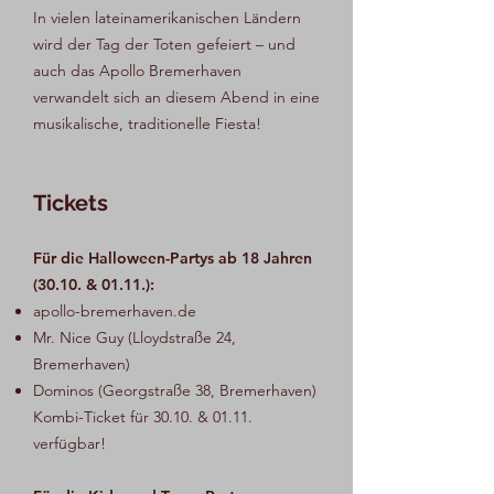
In vielen lateinamerikanischen Ländern
wird der Tag der Toten gefeiert – und
auch das Apollo Bremerhaven
verwandelt sich an diesem Abend in eine
musikalische, traditionelle Fiesta!
Tickets
Für die Halloween-Partys ab 18 Jahren
(30.10. & 01.11.):
apollo-bremerhaven.de
Mr. Nice Guy (Lloydstraße 24,
Bremerhaven)
Dominos (Georgstraße 38, Bremerhaven)
Kombi-Ticket für 30.10. & 01.11.
verfügbar!