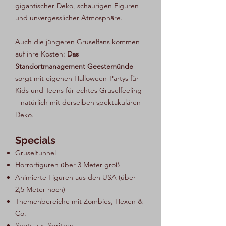
gigantischer Deko, schaurigen Figuren
und unvergesslicher Atmosphäre.
Auch die jüngeren Gruselfans kommen
auf ihre Kosten:
Das
Standortmanagement Geestemünde
sorgt mit eigenen Halloween-Partys für
Kids und Teens für echtes Gruselfeeling
– natürlich mit derselben spektakulären
Deko.
Specials
Gruseltunnel
Horrorfiguren über 3 Meter groß
Animierte Figuren aus den USA (über
2,5 Meter hoch)
Themenbereiche mit Zombies, Hexen &
Co.
Shots aus Spritzen