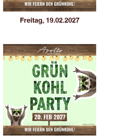
Freitag, 19.02.2027