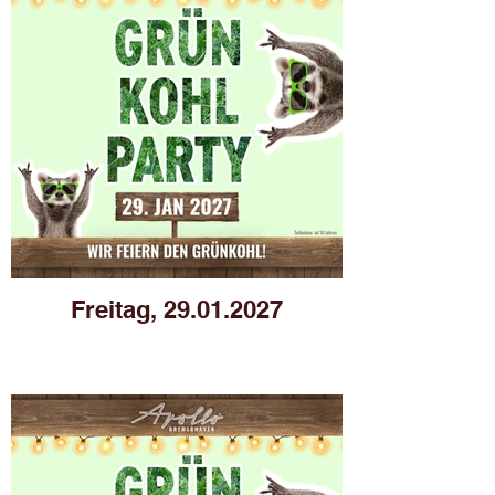
Freitag, 29.01.2027