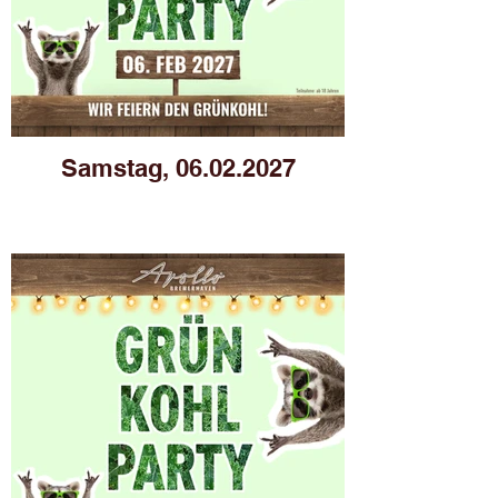
Samstag, 06.02.2027