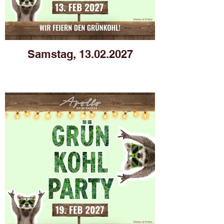
Samstag, 13.02.2027